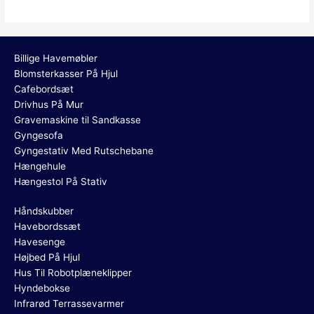
Billige Havemøbler
Blomsterkasser På Hjul
Cafebordsæt
Drivhus På Mur
Gravemaskine til Sandkasse
Gyngesofa
Gyngestativ Med Rutschebane
Hængehule
Hængestol På Stativ
Håndskubber
Havebordssæt
Havesenge
Højbed På Hjul
Hus Til Robotplæneklipper
Hyndebokse
Infrarød Terrassevarmer