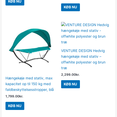
KØB NU
KØB NU
VENTURE DESIGN Hedvig
hængekøje med stativ –
offwhite polyester og brun
træ
2,299.00
kr.
Hængekøje med stativ, max
kapacitet op til 150 kg med
KØB NU
faldbeskyttelsesstropper, blå
1,799.00
kr.
KØB NU