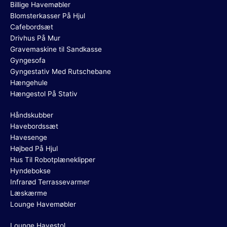
Billige Havemøbler
Blomsterkasser På Hjul
Cafebordsæt
Drivhus På Mur
Gravemaskine til Sandkasse
Gyngesofa
Gyngestativ Med Rutschebane
Hængehule
Hængestol På Stativ
Håndskubber
Havebordssæt
Havesenge
Højbed På Hjul
Hus Til Robotplæneklipper
Hyndebokse
Infrarød Terrassevarmer
Læskærme
Lounge Havemøbler
Lounge Havestol