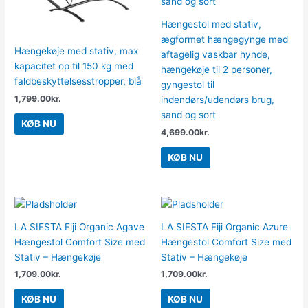
Hængestol med stativ,
ægformet hængegynge med
Hængekøje med stativ, max
aftagelig vaskbar hynde,
kapacitet op til 150 kg med
hængekøje til 2 personer,
faldbeskyttelsesstropper, blå
gyngestol til
1,799.00
kr.
indendørs/udendørs brug,
sand og sort
KØB NU
4,699.00
kr.
KØB NU
LA SIESTA Fiji Organic Agave
LA SIESTA Fiji Organic Azure
Hængestol Comfort Size med
Hængestol Comfort Size med
Stativ – Hængekøje
Stativ – Hængekøje
1,709.00
kr.
1,709.00
kr.
KØB NU
KØB NU