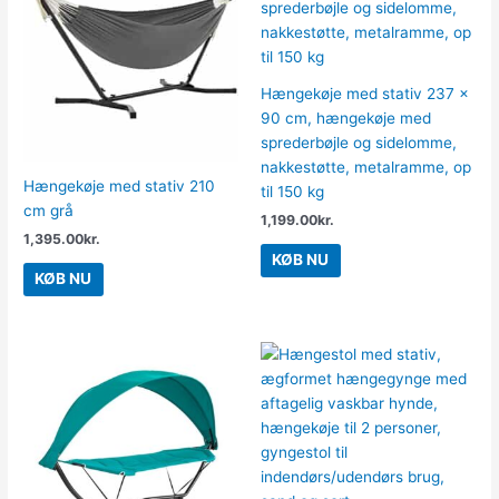
Hængekøje med stativ 237 x
90 cm, hængekøje med
sprederbøjle og sidelomme,
nakkestøtte, metalramme, op
Hængekøje med stativ 210
til 150 kg
cm grå
1,199.00
kr.
1,395.00
kr.
KØB NU
KØB NU